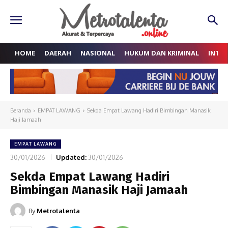
HOME
DAERAH
NASIONAL
HUKUM DAN KRIMINAL
INTE
Beranda
EMPAT LAWANG
Sekda Empat Lawang Hadiri Bimbingan Manasik
Haji Jamaah
EMPAT LAWANG
30/01/2026
Updated:
30/01/2026
Sekda Empat Lawang Hadiri
Bimbingan Manasik Haji Jamaah
By
Metrotalenta