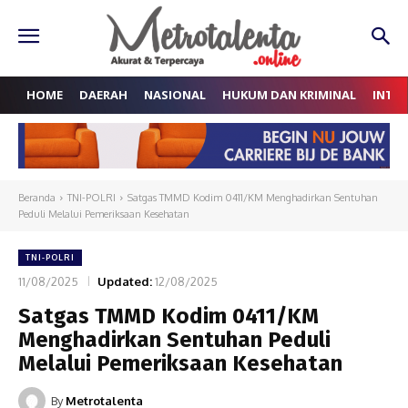
HOME
DAERAH
NASIONAL
HUKUM DAN KRIMINAL
INTE
Beranda
TNI-POLRI
Satgas TMMD Kodim 0411/KM Menghadirkan Sentuhan
Peduli Melalui Pemeriksaan Kesehatan
TNI-POLRI
11/08/2025
Updated:
12/08/2025
Satgas TMMD Kodim 0411/KM
Menghadirkan Sentuhan Peduli
Melalui Pemeriksaan Kesehatan
By
Metrotalenta