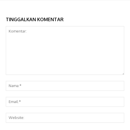
TINGGALKAN KOMENTAR
Komentar:
Na
Ema
Web