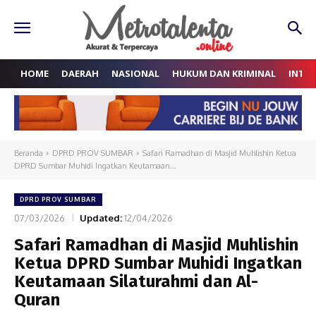
HOME
DAERAH
NASIONAL
HUKUM DAN KRIMINAL
INTE
Beranda
DPRD PROV SUMBAR
Safari Ramadhan di Masjid Muhlishin Ketua
DPRD Sumbar Muhidi Ingatkan Keutamaan...
DPRD PROV SUMBAR
07/03/2026
Updated:
12/04/2026
Safari Ramadhan di Masjid Muhlishin
Ketua DPRD Sumbar Muhidi Ingatkan
Keutamaan Silaturahmi dan Al-
Quran