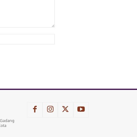
Website:
u Gadang
Kota