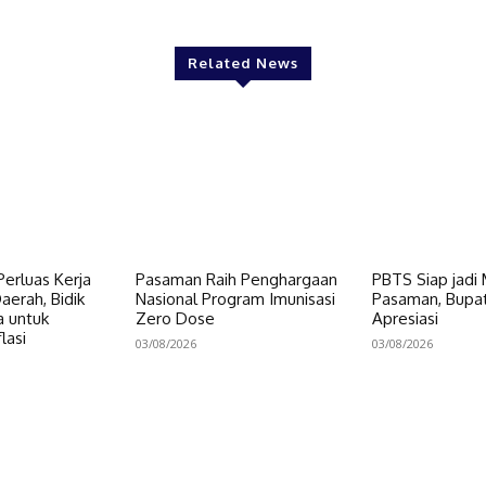
Related News
erluas Kerja
Pasaman Raih Penghargaan
PBTS Siap jadi
erah, Bidik
Nasional Program Imunisasi
Pasaman, Bupat
a untuk
Zero Dose
Apresiasi
lasi
03/08/2026
03/08/2026