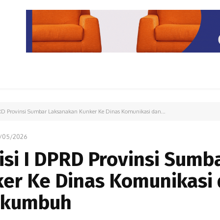
PARIWISATA
LIPUTAN KHUSUS
PARIWARA
OPINI
 Provinsi Sumbar Laksanakan Kunker Ke Dinas Komunikasi dan...
7/05/2026
i I DPRD Provinsi Sumb
er Ke Dinas Komunikasi
yakumbuh