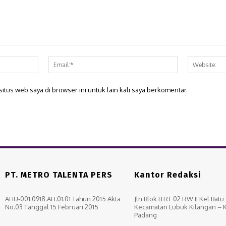
Nama:*
Email:*
itus web saya di browser ini untuk lain kali saya berkomentar.
PT. METRO TALENTA PERS
Kantor Redaksi
AHU-001.0918.AH.01.01 Tahun 2015 Akta
Jln Blok B RT 02 RW II Kel Bat
No.03 Tanggal 15 Februari 2015
Kecamatan Lubuk Kilangan – 
Padang