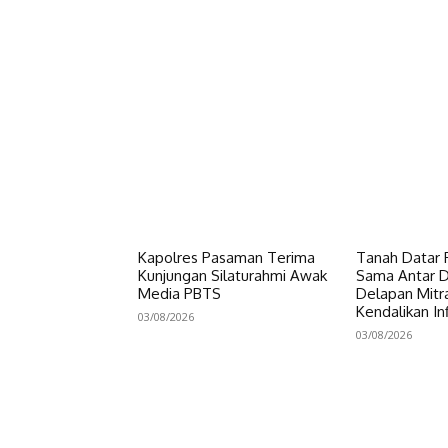
Kapolres Pasaman Terima
Tanah Datar P
Kunjungan Silaturahmi Awak
Sama Antar Da
Media PBTS
Delapan Mitr
Kendalikan Inf
03/08/2026
03/08/2026