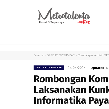
HOME
PARLEMEN
INTERNASIONAL
Beranda
DPRD PROV SUMBAR
Rombongan Komisi I DPRD
07/05/2026
Updated:
1
DPRD PROV SUMBAR
Rombongan Komis
Laksanakan Kunk
Informatika Pa