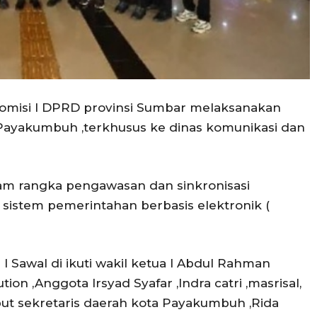
omisi I DPRD provinsi Sumbar melaksanakan
 Payakumbuh ,terkhusus ke dinas komunikasi dan
am rangka pengawasan dan sinkronisasi
 sistem pemerintahan berbasis elektronik (
 Sawal di ikuti wakil ketua I Abdul Rahman
on ,Anggota Irsyad Syafar ,Indra catri ,masrisal,
but sekretaris daerah kota Payakumbuh ,Rida