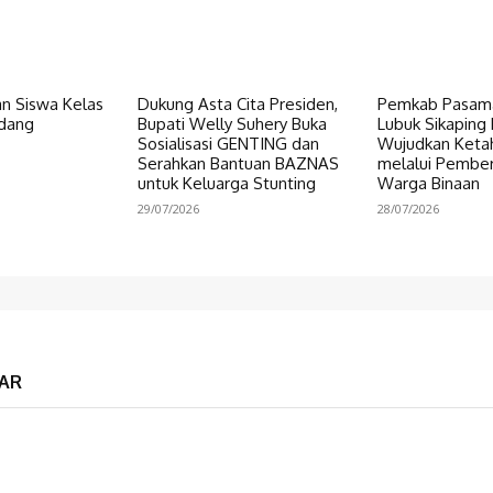
n Siswa Kelas
Dukung Asta Cita Presiden,
Pemkab Pasama
dang
Bupati Welly Suhery Buka
Lubuk Sikaping 
Sosialisasi GENTING dan
Wujudkan Keta
Serahkan Bantuan BAZNAS
melalui Pembe
untuk Keluarga Stunting
Warga Binaan
29/07/2026
28/07/2026
AR