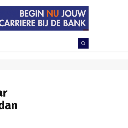
PERISTIWA
BERITA
DAERAH
TNI-POLRI
MORE
ar
 dan