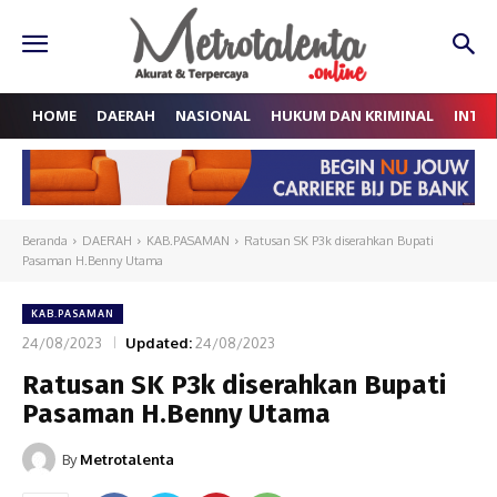
HOME
DAERAH
NASIONAL
HUKUM DAN KRIMINAL
INTE
Beranda
DAERAH
KAB.PASAMAN
Ratusan SK P3k diserahkan Bupati
Pasaman H.Benny Utama
KAB.PASAMAN
24/08/2023
Updated:
24/08/2023
Ratusan SK P3k diserahkan Bupati
Pasaman H.Benny Utama
By
Metrotalenta