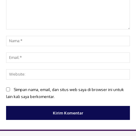
Komentar:
Na
Ema
Web
Simpan nama, email, dan situs web saya di browser ini untuk
lain kali saya berkomentar.