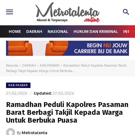
HOME
DAERAH
NASIONAL
HUKUM DAN KRIMINAL
INTE
Beranda
DAERAH
KAB.PASBAR
Ramadhan Peduli Kapolres Pasaman Barat
Berbagi Takjil Kepada Warga Untuk Berbuka...
KAB.PASBAR
27/02/2026
Updated:
27/02/2026
Ramadhan Peduli Kapolres Pasaman
Barat Berbagi Takjil Kepada Warga
Untuk Berbuka Puasa
By
Metrotalenta