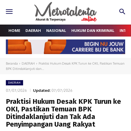
HOME
DAERAH
NASIONAL
HUKUM DAN KRIMINAL
INTE
Beranda
DAERAH
Praktisi Hukum Desak KPK Turun ke OKI, Pastikan Temuan
BPK Ditindaklanjuti dan...
DAERAH
07/07/2026
Updated:
07/07/2026
Praktisi Hukum Desak KPK Turun ke
OKI, Pastikan Temuan BPK
Ditindaklanjuti dan Tak Ada
Penyimpangan Uang Rakyat