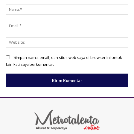
Komentar:
Na
Ema
Web
Simpan nama, email, dan situs web saya di browser ini untuk
lain kali saya berkomentar.