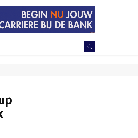
PERISTIWA
BERITA
DAERAH
TNI-POLRI
MORE
tup
k