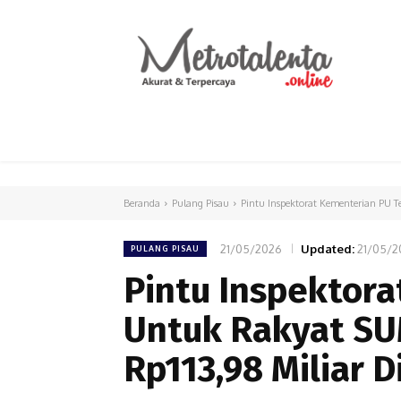
HOME
PARLEMEN
INTERNASIONAL
Beranda
Pulang Pisau
Pintu Inspektorat Kementerian PU T
21/05/2026
Updated:
21/05/2
PULANG PISAU
Pintu Inspektor
Untuk Rakyat SU
Rp113,98 Miliar 