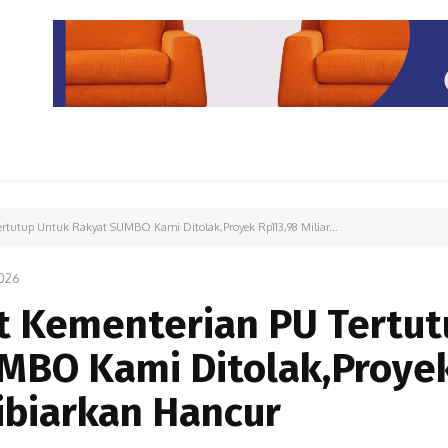
PARIWISATA
LIPUTAN KHUSUS
PARIWARA
OPINI
ertutup Untuk Rakyat SUMBO Kami Ditolak,Proyek Rp113,98 Miliar...
026
at Kementerian PU Tertu
MBO Kami Ditolak,Proye
Dibiarkan Hancur