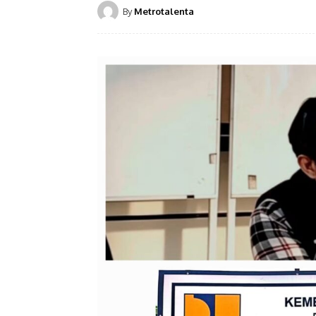
By
Metrotalenta