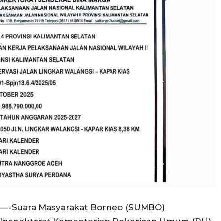
ne—-Suara Masyarakat Borneo (SUMBO)
p Inspektorat Kementerian Pekerjaan Umum (PU)