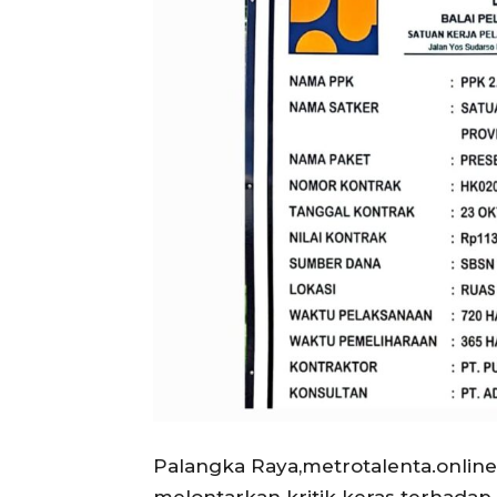
Palangka Raya,metrotalenta.onli
melontarkan kritik keras terhada