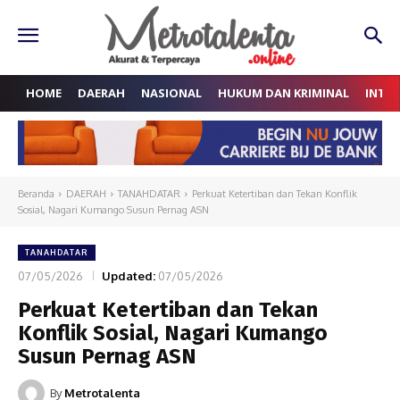
HOME
DAERAH
NASIONAL
HUKUM DAN KRIMINAL
INTE
Beranda
DAERAH
TANAHDATAR
Perkuat Ketertiban dan Tekan Konflik
Sosial, Nagari Kumango Susun Pernag ASN
TANAHDATAR
07/05/2026
Updated:
07/05/2026
Perkuat Ketertiban dan Tekan
Konflik Sosial, Nagari Kumango
Susun Pernag ASN
By
Metrotalenta