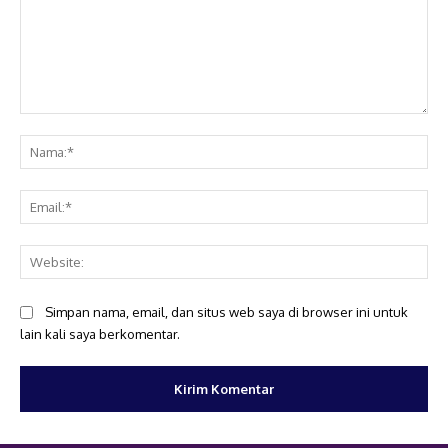
Komentar:
Na
Ema
Web
Simpan nama, email, dan situs web saya di browser ini untuk
lain kali saya berkomentar.