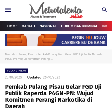
HOME
DAERAH
NASIONAL
HUKUM DAN KRIMINAL
INTE
Beranda
Pulang Pisau
Pemkab Pulang Pisau Gelar FGD Uji Publik Raperda
P4GN-PN: Wujud Komitmen Perangi...
PULANG PISAU
23/10/2025
Updated:
25/10/2025
Pemkab Pulang Pisau Gelar FGD Uji
Publik Raperda P4GN-PN: Wujud
Komitmen Perangi Narkotika di
Daerah