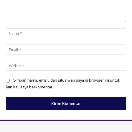
Komentar:
Na
Ema
Web
Simpan nama, email, dan situs web saya di browser ini untuk
lain kali saya berkomentar.