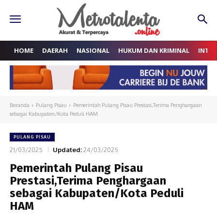
HOME
DAERAH
NASIONAL
HUKUM DAN KRIMINAL
INTE
Beranda
Pulang Pisau
Pemerintah Pulang Pisau Prestasi,Terima Penghargaan
sebagai Kabupaten/Kota Peduli HAM
PULANG PISAU
21/03/2025
Updated:
24/03/2025
Pemerintah Pulang Pisau
Prestasi,Terima Penghargaan
sebagai Kabupaten/Kota Peduli
HAM