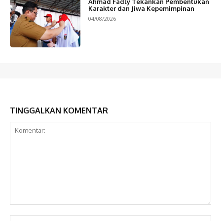
Ahmad Fadly Tekankan Pembentukan
Karakter dan Jiwa Kepemimpinan
04/08/2026
TINGGALKAN KOMENTAR
Komentar:
Na