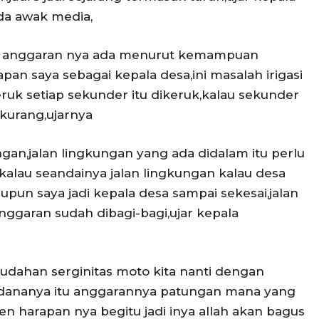
da awak media,
ena anggaran nya ada menurut kemampuan
an saya sebagai kepala desa,ini masalah irigasi
eruk setiap sekunder itu dikeruk,kalau sekunder
erkurang,ujarnya
ngan,jalan lingkungan yang ada didalam itu perlu
kalau seandainya jalan lingkungan kalau desa
pun saya jadi kepala desa sampai sekesai,jalan
nggaran sudah dibagi-bagi,ujar kepala
dahan serginitas moto kita nanti dengan
 dananya itu anggarannya patungan mana yang
n harapan nya begitu jadi inya allah akan bagus