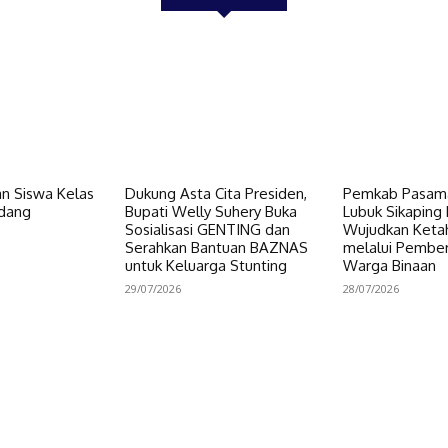
n Siswa Kelas
Dukung Asta Cita Presiden,
Pemkab Pasama
dang
Bupati Welly Suhery Buka
Lubuk Sikaping 
Sosialisasi GENTING dan
Wujudkan Keta
Serahkan Bantuan BAZNAS
melalui Pembe
untuk Keluarga Stunting
Warga Binaan
29/07/2026
28/07/2026