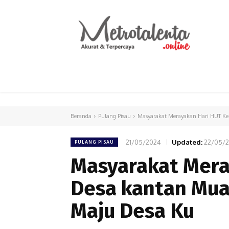
HOME
PARLEMEN
INTERNASIONAL
Beranda
Pulang Pisau
Masyarakat Merayakan Hari HUT Ke
21/05/2024
Updated:
22/05/
PULANG PISAU
Masyarakat Mera
Desa kantan Muar
Maju Desa Ku