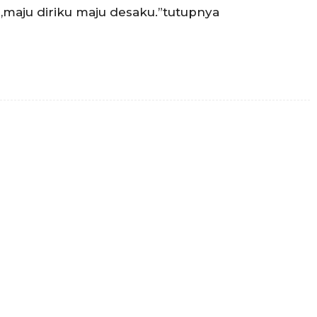
,maju diriku maju desaku.”tutupnya
Twitter
Pinterest
WhatsApp