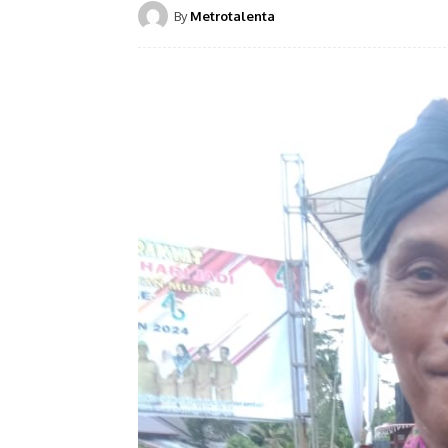
By
Metrotalenta