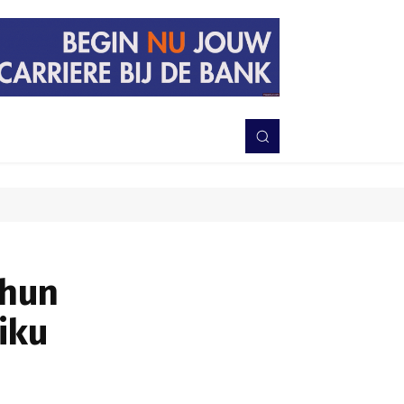
PERISTIWA
BERITA
DAERAH
TNI-POLRI
MORE
ahun
iku