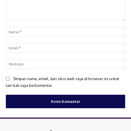
Komentar:
Na
Ema
Web
Simpan nama, email, dan situs web saya di browser ini untuk
lain kali saya berkomentar.