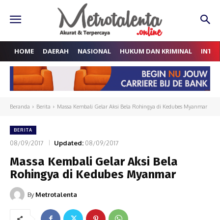
HOME
DAERAH
NASIONAL
HUKUM DAN KRIMINAL
INTE
Beranda
Berita
Massa Kembali Gelar Aksi Bela Rohingya di Kedubes Myanmar
BERITA
08/09/2017
Updated:
08/09/2017
Massa Kembali Gelar Aksi Bela
Rohingya di Kedubes Myanmar
By
Metrotalenta