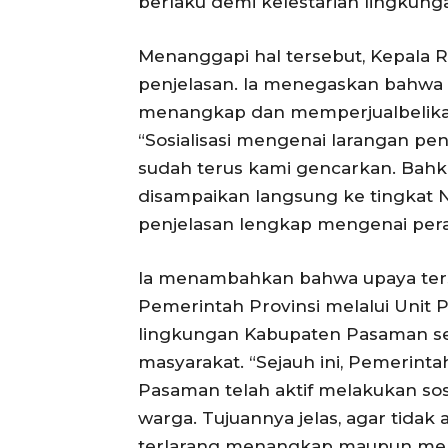
berlaku demi kelestarian lingkung
Menanggapi hal tersebut, Kepala 
penjelasan. Ia menegaskan bahwa 
menangkap dan memperjualbelikan 
“Sosialisasi mengenai larangan pe
sudah terus kami gencarkan. Bahka
disampaikan langsung ke tingkat N
penjelasan lengkap mengenai perat
Ia menambahkan bahwa upaya terse
Pemerintah Provinsi melalui Unit 
lingkungan Kabupaten Pasaman sec
masyarakat. “Sejauh ini, Pemerint
Pasaman telah aktif melakukan sosi
warga. Tujuannya jelas, agar tida
terlarang menangkap maupun mem