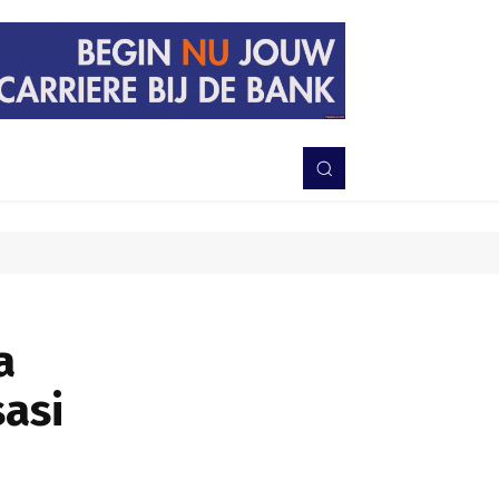
PERISTIWA
BERITA
DAERAH
TNI-POLRI
MORE
a
sasi