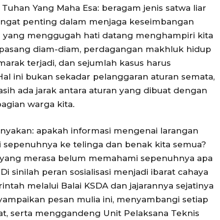
h Tuhan Yang Maha Esa: beragam jenis satwa liar
angat penting dalam menjaga keseimbangan
r yang menggugah hati datang menghampiri kita
erpasang diam-diam, perdagangan makhluk hidup
marak terjadi, dan sejumlah kasus harus
Hal ini bukan sekadar pelanggaran aturan semata,
ih ada jarak antara aturan yang dibuat dengan
agian warga kita.
yakan: apakah informasi mengenai larangan
i sepenuhnya ke telinga dan benak kita semua?
a yang merasa belum memahami sepenuhnya apa
i sinilah peran sosialisasi menjadi ibarat cahaya
tah melalui Balai KSDA dan jajarannya sejatinya
mpaikan pesan mulia ini, menyambangi setiap
at, serta menggandeng Unit Pelaksana Teknis