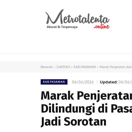
HOME
PARLEMEN
INTERNASIONAL
Beranda
DAERAH
KAB.PASAMAN
Marak Penjeratan dan
04/06/2026
Updated:
04/06/
KAB.PASAMAN
Marak Penjerata
Dilindungi di Pa
Jadi Sorotan