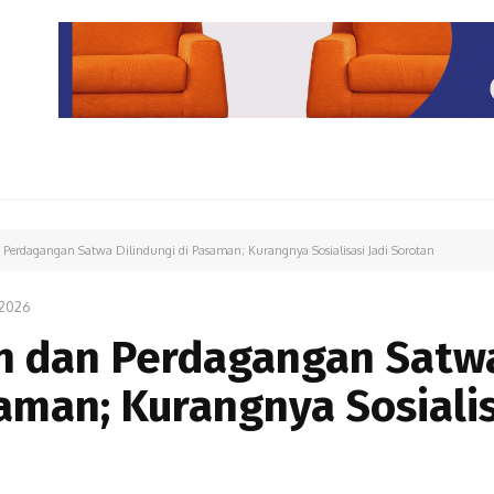
PARIWISATA
LIPUTAN KHUSUS
PARIWARA
OPINI
 Perdagangan Satwa Dilindungi di Pasaman; Kurangnya Sosialisasi Jadi Sorotan
2026
n dan Perdagangan Satw
saman; Kurangnya Sosiali