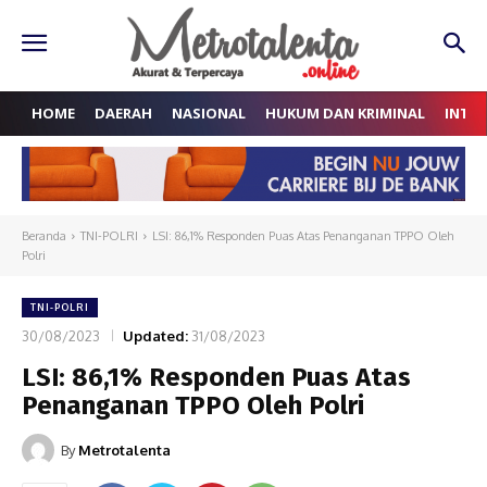
HOME
DAERAH
NASIONAL
HUKUM DAN KRIMINAL
INTE
Beranda
TNI-POLRI
LSI: 86,1% Responden Puas Atas Penanganan TPPO Oleh
Polri
TNI-POLRI
30/08/2023
Updated:
31/08/2023
LSI: 86,1% Responden Puas Atas
Penanganan TPPO Oleh Polri
By
Metrotalenta