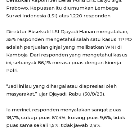
bentukan Kapolri Jenderal Polisi Drs. Listyo Sigit
Prabowo. Kepuasan itu diumumkan Lembaga
Survei Indonesia (LSI) atas 1.220 responden.
Direktur Eksekutif LSI Djayadi Hanan mengatakan,
35% responden mengetahui salah satu kasus TPPO
adalah penjualan ginjal yang melibatkan WNI di
Kamboja. Dari responden yang mengetahui kasus
ini, sebanyak 86,1% merasa puas dengan kinerja
Polri.
“Jadi ini isu yang dihargai atau diapresiasi oleh
masyarakat,” ujar Djayadi, Rabu (30/8/23).
Ia merinci, responden menyatakan sangat puas
18,7%; cukup puas 67,4%; kurang puas 9,6%; tidak
puas sama sekali 1,5%; tidak jawab 2,8%.