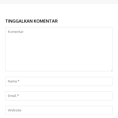
TINGGALKAN KOMENTAR
Komentar:
Na
Ema
Web