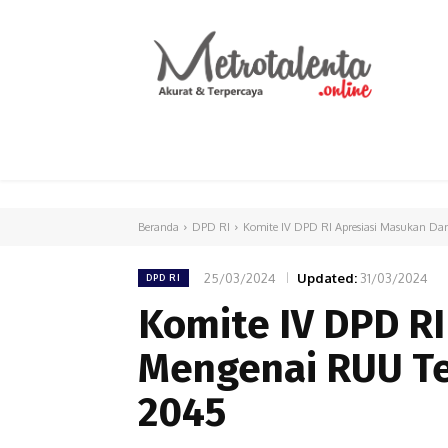
HOME
PARLEMEN
INTERNASIONAL
Beranda
DPD RI
Komite IV DPD RI Apresiasi Masukan Da
25/03/2024
Updated:
31/03/2024
DPD RI
Komite IV DPD RI
Mengenai RUU Te
2045