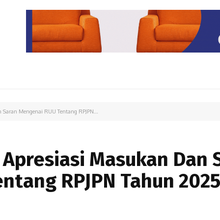
PARIWISATA
LIPUTAN KHUSUS
PARIWARA
OPINI
n Saran Mengenai RUU Tentang RPJPN...
 Apresiasi Masukan Dan 
ntang RPJPN Tahun 2025