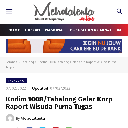
HOME
DAERAH
NASIONAL
HUKUM DAN KRIMINAL
INTE
Beranda
Tabalong
Kodim 1008/Tabalong Gelar Korp Raport Wisuda Purna
Tugas
TABALONG
07/02/2022
Updated:
07/02/2022
Kodim 1008/Tabalong Gelar Korp
Raport Wisuda Purna Tugas
By
Metrotalenta