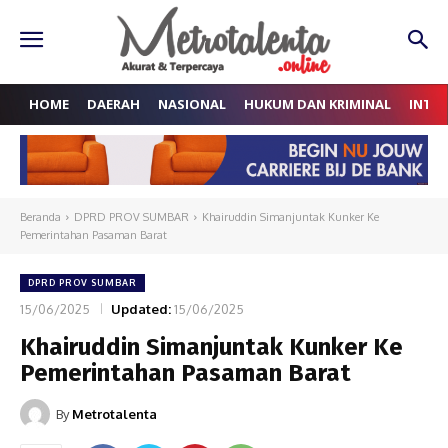
HOME
DAERAH
NASIONAL
HUKUM DAN KRIMINAL
INTE
Beranda
DPRD PROV SUMBAR
Khairuddin Simanjuntak Kunker Ke
Pemerintahan Pasaman Barat
DPRD PROV SUMBAR
15/06/2025
Updated:
15/06/2025
Khairuddin Simanjuntak Kunker Ke
Pemerintahan Pasaman Barat
By
Metrotalenta