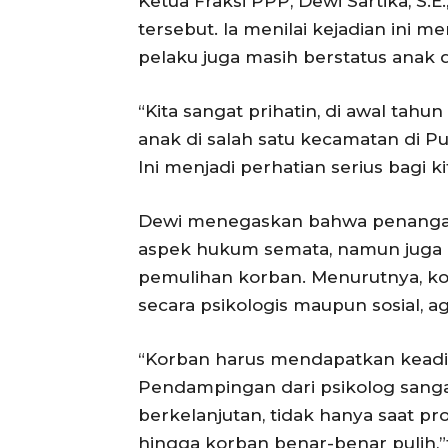
Ketua Fraksi PPP, Dewi Sartika, S.
tersebut. Ia menilai kejadian ini m
pelaku juga masih berstatus anak 
“Kita sangat prihatin, di awal tahu
anak di salah satu kecamatan di P
Ini menjadi perhatian serius bagi ki
Dewi menegaskan bahwa penangana
aspek hukum semata, namun juga 
pemulihan korban. Menurutnya, k
secara psikologis maupun sosial, ag
“Korban harus mendapatkan keadil
Pendampingan dari psikolog sanga
berkelanjutan, tidak hanya saat p
hingga korban benar-benar pulih,”