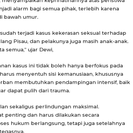
E., menyampaikan keprihatinannya atas peristiwa
enjadi alarm bagi semua pihak, terlebih karena
di bawah umur.
n sudah terjadi kasus kekerasan seksual terhadap
ulang Pisau, dan pelakunya juga masih anak-anak.
ta semua,” ujar Dewi,
n kasus ini tidak boleh hanya berfokus pada
harus menyentuh sisi kemanusiaan, khususnya
orban membutuhkan pendampingan intensif, baik
ar dapat pulih dari trauma.
an sekaligus perlindungan maksimal.
t penting dan harus dilakukan secara
roses hukum berlangsung, tetapi juga setelahnya
tegasnya.