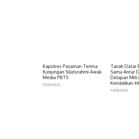
Kapolres Pasaman Terima
Tanah Datar P
Kunjungan Silaturahmi Awak
Sama Antar Da
Media PBTS
Delapan Mitr
Kendalikan Inf
03/08/2026
03/08/2026