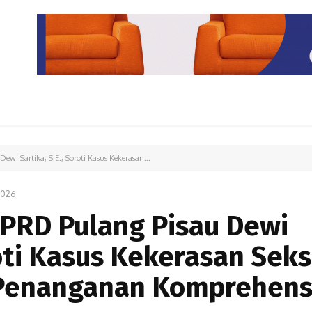
PARIWISATA
LIPUTAN KHUSUS
PARIWARA
OPINI
ewi Sartika, S.E., Soroti Kasus Kekerasan...
2026
DPRD Pulang Pisau Dewi
roti Kasus Kekerasan Sek
Penanganan Komprehens