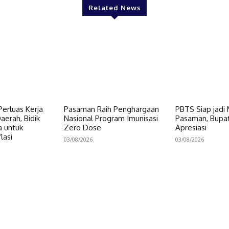
Related News
erluas Kerja
Pasaman Raih Penghargaan
PBTS Siap jadi
erah, Bidik
Nasional Program Imunisasi
Pasaman, Bupat
a untuk
Zero Dose
Apresiasi
lasi
03/08/2026
03/08/2026