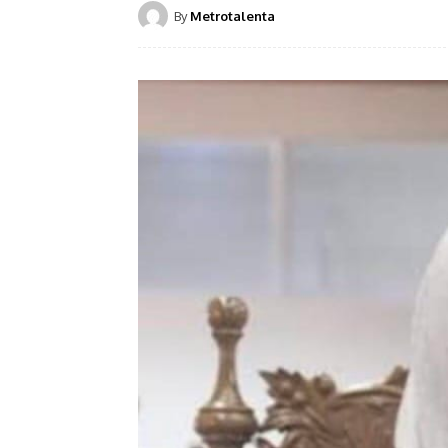
By
Metrotalenta