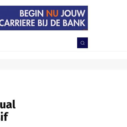
PERISTIWA
BERITA
DAERAH
TNI-POLRI
MORE
sual
if