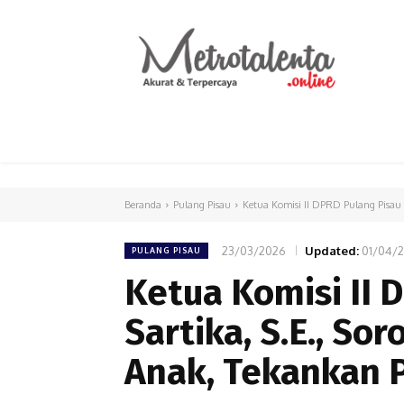
HOME
PARLEMEN
INTERNASIONAL
Beranda
Pulang Pisau
Ketua Komisi II DPRD Pulang Pisau D
23/03/2026
Updated:
01/04/
PULANG PISAU
Ketua Komisi II 
Sartika, S.E., So
Anak, Tekankan 