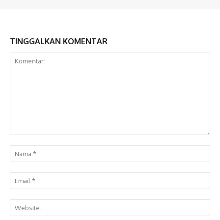
TINGGALKAN KOMENTAR
Komentar:
Na
Ema
Web