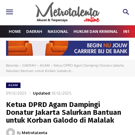
HOME
DAERAH
NASIONAL
HUKUM DAN KRIMINAL
INTE
Beranda
DAERAH
AGAM
Ketua DPRD Agam Dampingi Donatur Jakarta
Salurkan Bantuan untuk Korban Galodo di...
AGAM
09/12/2025
Updated:
10/12/2025
Ketua DPRD Agam Dampingi
Donatur Jakarta Salurkan Bantuan
untuk Korban Galodo di Malalak
By
Metrotalenta