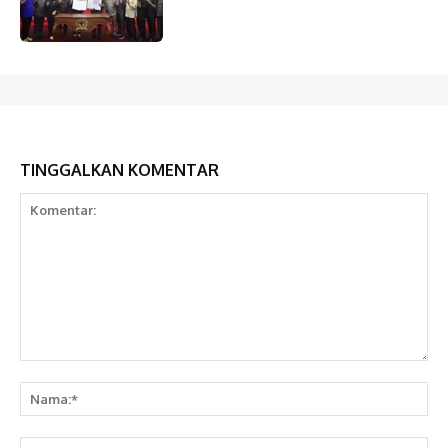
TINGGALKAN KOMENTAR
Komentar:
Na
Em