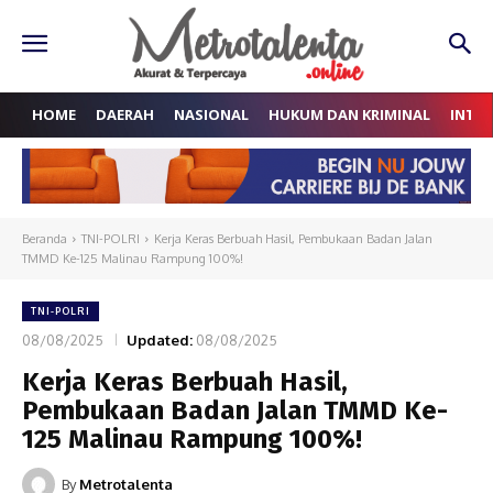
HOME
DAERAH
NASIONAL
HUKUM DAN KRIMINAL
INTE
Beranda
TNI-POLRI
Kerja Keras Berbuah Hasil, Pembukaan Badan Jalan
TMMD Ke-125 Malinau Rampung 100%!
TNI-POLRI
08/08/2025
Updated:
08/08/2025
Kerja Keras Berbuah Hasil,
Pembukaan Badan Jalan TMMD Ke-
125 Malinau Rampung 100%!
By
Metrotalenta