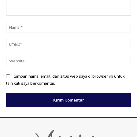
Komentar:
Na
Ema
Web
Simpan nama, email, dan situs web saya di browser ini untuk
lain kali saya berkomentar.