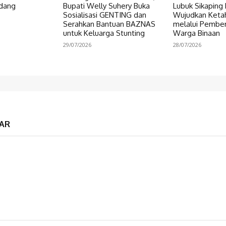
dang
Bupati Welly Suhery Buka
Lubuk Sikaping 
Sosialisasi GENTING dan
Wujudkan Keta
Serahkan Bantuan BAZNAS
melalui Pembe
untuk Keluarga Stunting
Warga Binaan
29/07/2026
28/07/2026
AR