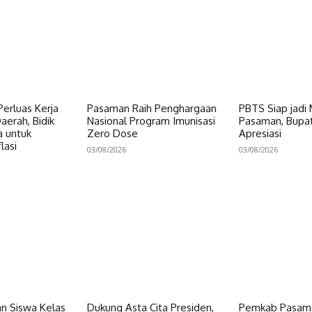
erluas Kerja
Pasaman Raih Penghargaan
PBTS Siap jadi
erah, Bidik
Nasional Program Imunisasi
Pasaman, Bupat
a untuk
Zero Dose
Apresiasi
lasi
03/08/2026
03/08/2026
n Siswa Kelas
Dukung Asta Cita Presiden,
Pemkab Pasama