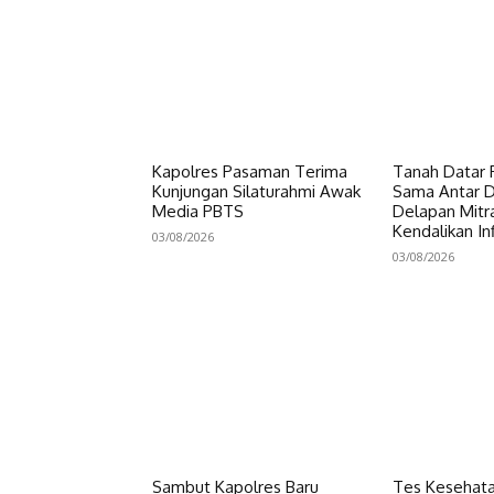
Kapolres Pasaman Terima
Tanah Datar P
Kunjungan Silaturahmi Awak
Sama Antar Da
Media PBTS
Delapan Mitr
Kendalikan Inf
03/08/2026
03/08/2026
Sambut Kapolres Baru
Tes Kesehata