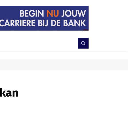
PERISTIWA
BERITA
DAERAH
TNI-POLRI
MORE
pkan
Bagikan