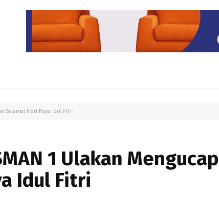
PARIWISATA
LIPUTAN KHUSUS
PARIWARA
OPINI
 Selamat Hari Raya Idul Fitri
SMAN 1 Ulakan Menguca
 Idul Fitri