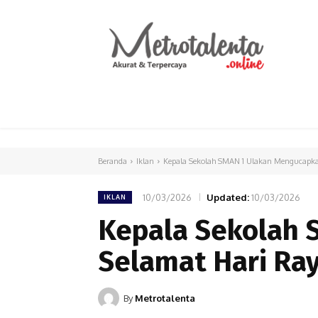
HOME
PARLEMEN
INTERNASIONAL
Beranda
Iklan
Kepala Sekolah SMAN 1 Ulakan Mengucapkan
10/03/2026
Updated:
10/03/2026
IKLAN
Kepala Sekolah 
Selamat Hari Raya
By
Metrotalenta