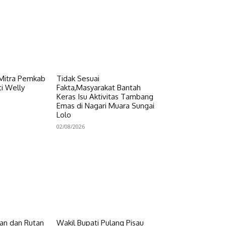
 Mitra Pemkab
Tidak Sesuai
i Welly
Fakta,Masyarakat Bantah
Keras Isu Aktivitas Tambang
Emas di Nagari Muara Sungai
Lolo
02/08/2026
n dan Rutan
Wakil Bupati Pulang Pisau