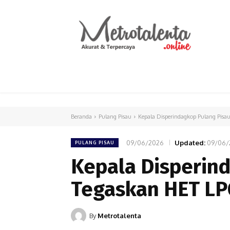
HOME
PARLEMEN
INTERNASIONAL
Beranda
Pulang Pisau
Kepala Disperindagkop Pulang Pisa
09/06/2026
Updated:
09/06/
PULANG PISAU
Kepala Disperind
Tegaskan HET LP
By
Metrotalenta