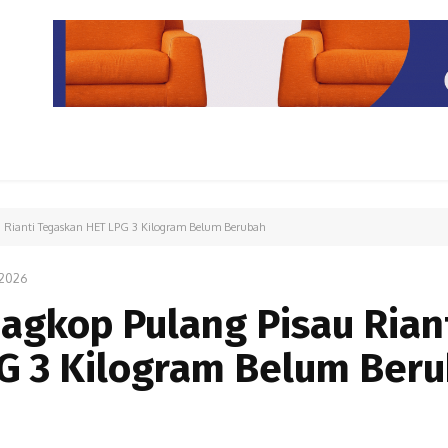
PARIWISATA
LIPUTAN KHUSUS
PARIWARA
OPINI
u Rianti Tegaskan HET LPG 3 Kilogram Belum Berubah
2026
agkop Pulang Pisau Rian
G 3 Kilogram Belum Ber