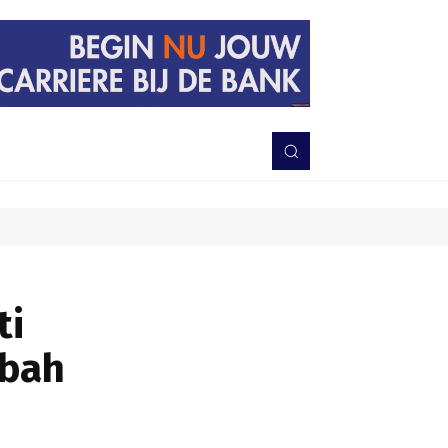
PERISTIWA
BERITA
DAERAH
TNI-POLRI
MORE
ti
ubah
Bagikan