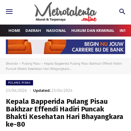
HOME
DAERAH
NASIONAL
HUKUM DAN KRIMINAL
INTE
Beranda
Pulang Pisau
Kepala Bapperida Pulang Pisau Bakhzar Effendi Hadiri
Puncak Bhakti Kesehatan Hari Bhayangkara...
PULANG PISAU
23/06/2026
Updated:
23/06/2026
Kepala Bapperida Pulang Pisau
Bakhzar Effendi Hadiri Puncak
Bhakti Kesehatan Hari Bhayangkara
ke-80