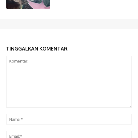
TINGGALKAN KOMENTAR
Komentar:
Na
Ema