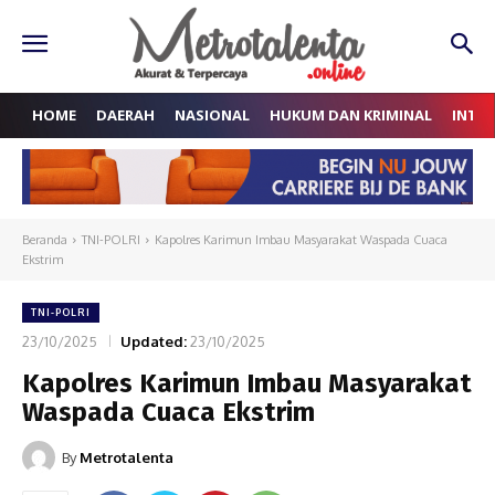
HOME
DAERAH
NASIONAL
HUKUM DAN KRIMINAL
INTE
Beranda
TNI-POLRI
Kapolres Karimun Imbau Masyarakat Waspada Cuaca
Ekstrim
TNI-POLRI
23/10/2025
Updated:
23/10/2025
Kapolres Karimun Imbau Masyarakat
Waspada Cuaca Ekstrim
By
Metrotalenta