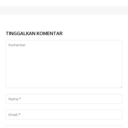
TINGGALKAN KOMENTAR
Komentar:
Na
Ema