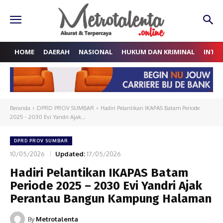
HOME
DAERAH
NASIONAL
HUKUM DAN KRIMINAL
INTE
Beranda
DPRD PROV SUMBAR
Hadiri Pelantikan IKAPAS Batam Periode
2025 - 2030 Evi Yandri Ajak...
DPRD PROV SUMBAR
10/05/2026
Updated:
17/05/2026
Hadiri Pelantikan IKAPAS Batam
Periode 2025 – 2030 Evi Yandri Ajak
Perantau Bangun Kampung Halaman
By
Metrotalenta