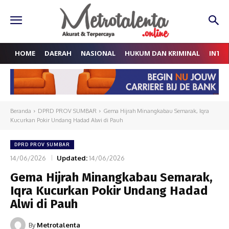
HOME
DAERAH
NASIONAL
HUKUM DAN KRIMINAL
INTE
Beranda
DPRD PROV SUMBAR
Gema Hijrah Minangkabau Semarak, Iqra
Kucurkan Pokir Undang Hadad Alwi di Pauh
DPRD PROV SUMBAR
14/06/2026
Updated:
14/06/2026
Gema Hijrah Minangkabau Semarak,
Iqra Kucurkan Pokir Undang Hadad
Alwi di Pauh
By
Metrotalenta