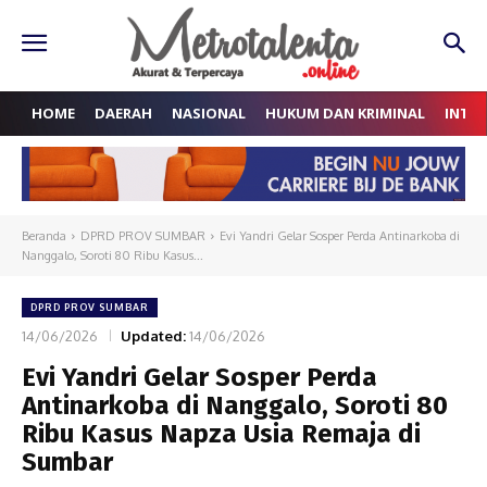
HOME
DAERAH
NASIONAL
HUKUM DAN KRIMINAL
INTE
Beranda
DPRD PROV SUMBAR
Evi Yandri Gelar Sosper Perda Antinarkoba di
Nanggalo, Soroti 80 Ribu Kasus...
DPRD PROV SUMBAR
14/06/2026
Updated:
14/06/2026
Evi Yandri Gelar Sosper Perda
Antinarkoba di Nanggalo, Soroti 80
Ribu Kasus Napza Usia Remaja di
Sumbar