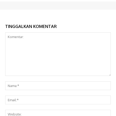
TINGGALKAN KOMENTAR
Komentar:
Na
Ema
Web