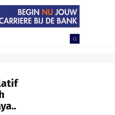
PERISTIWA
BERITA
DAERAH
TNI-POLRI
MORE
atif
h
ya..