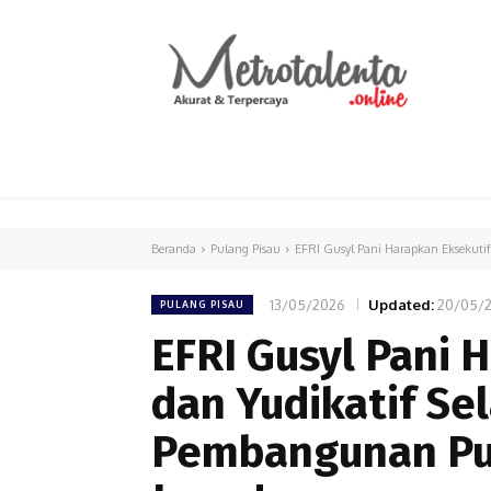
HOME
PARLEMEN
INTERNASIONAL
Beranda
Pulang Pisau
EFRI Gusyl Pani Harapkan Eksekutif, 
13/05/2026
Updated:
20/05/
PULANG PISAU
EFRI Gusyl Pani H
dan Yudikatif Se
Pembangunan Pula