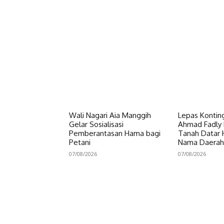
Wali Nagari Aia Manggih
Lepas Konting
Gelar Sosialisasi
Ahmad Fadly 
Pemberantasan Hama bagi
Tanah Datar
Petani
Nama Daerah
07/08/2026
07/08/2026