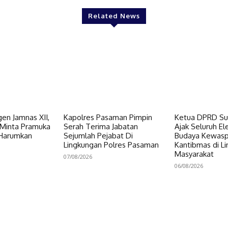
Related News
en Jamnas XII,
Kapolres Pasaman Pimpin
Ketua DPRD Su
Minta Pramuka
Serah Terima Jabatan
Ajak Seluruh E
 Harumkan
Sejumlah Pejabat Di
Budaya Kewas
Lingkungan Polres Pasaman
Kantibmas di L
Masyarakat
07/08/2026
06/08/2026