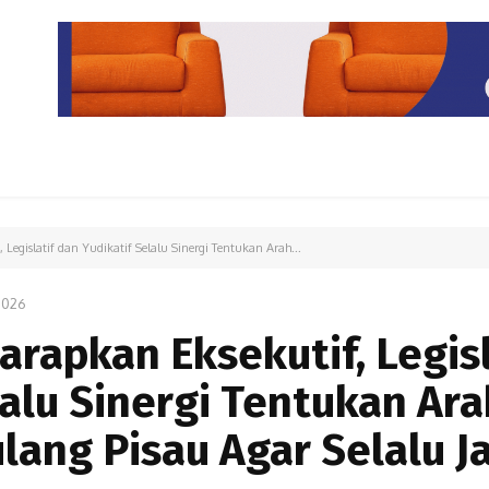
PARIWISATA
LIPUTAN KHUSUS
PARIWARA
OPINI
Legislatif dan Yudikatif Selalu Sinergi Tentukan Arah...
2026
arapkan Eksekutif, Legisl
lalu Sinergi Tentukan Ara
ng Pisau Agar Selalu Ja