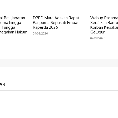
al Beli Jabatan
DPRD Mura Adakan Rapat
Wabup Pasaman
gema hingga
Paripurna Sepakati Empat
Serahkan Bant
ik Tunggu
Raperda 2026
Korban Kebakar
enegakan Hukum
Gelugur
04/08/2026
04/08/2026
AR