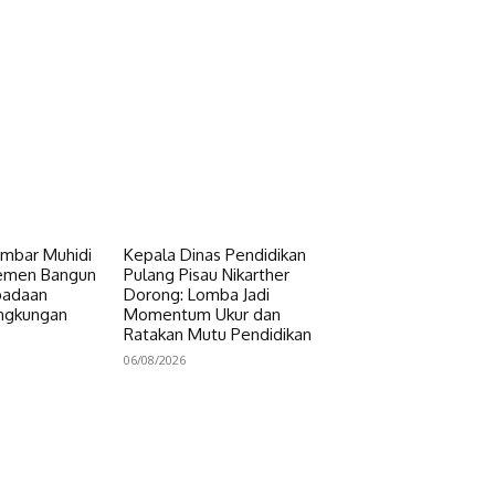
mbar Muhidi
Kepala Dinas Pendidikan
lemen Bangun
Pulang Pisau Nikarther
padaan
Dorong: Lomba Jadi
ingkungan
Momentum Ukur dan
Ratakan Mutu Pendidikan
06/08/2026