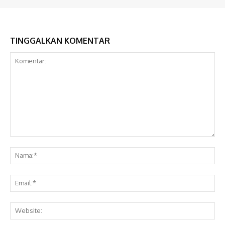
TINGGALKAN KOMENTAR
Komentar:
Na
Ema
Web