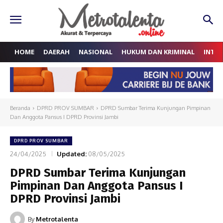
HOME
DAERAH
NASIONAL
HUKUM DAN KRIMINAL
INTE
Beranda
DPRD PROV SUMBAR
DPRD Sumbar Terima Kunjungan Pimpinan
Dan Anggota Pansus I DPRD Provinsi Jambi
DPRD PROV SUMBAR
24/04/2025
Updated:
08/05/2025
DPRD Sumbar Terima Kunjungan
Pimpinan Dan Anggota Pansus I
DPRD Provinsi Jambi
By
Metrotalenta