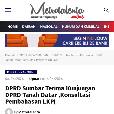
HOME
DAERAH
NASIONAL
HUKUM DAN KRIMINAL
INTE
Beranda
DPRD PROV SUMBAR
DPRD Sumbar Terima Kunjungan DPRD
Tanah Datar ,Konsultasi Pembahasan LKPJ
DPRD PROV SUMBAR
06/05/2026
Updated:
17/05/2026
DPRD Sumbar Terima Kunjungan
DPRD Tanah Datar ,Konsultasi
Pembahasan LKPJ
By
Metrotalenta