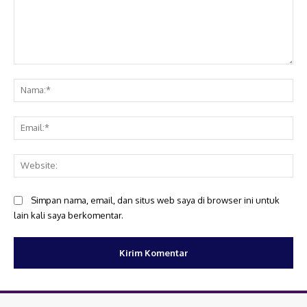
Komentar:
Na
Ema
Web
Simpan nama, email, dan situs web saya di browser ini untuk
lain kali saya berkomentar.