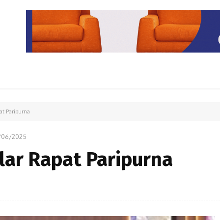
PARIWISATA
LIPUTAN KHUSUS
PARIWARA
OPINI
t Paripurna
/06/2025
ar Rapat Paripurna