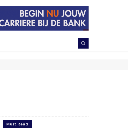
PERISTIWA
BERITA
DAERAH
TNI-POLRI
MORE
Bagikan
Must Read