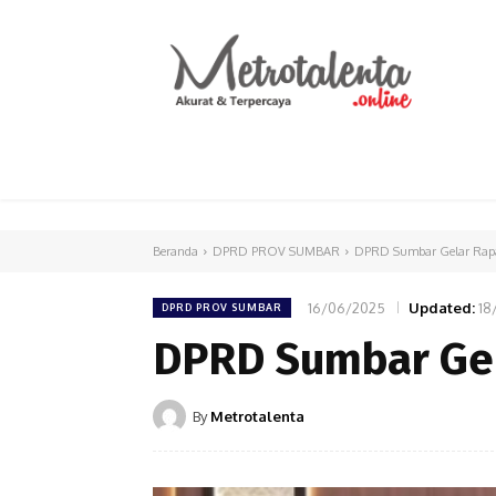
HOME
PARLEMEN
INTERNASIONAL
Beranda
DPRD PROV SUMBAR
DPRD Sumbar Gelar Rapa
16/06/2025
Updated:
18
DPRD PROV SUMBAR
DPRD Sumbar Gel
By
Metrotalenta