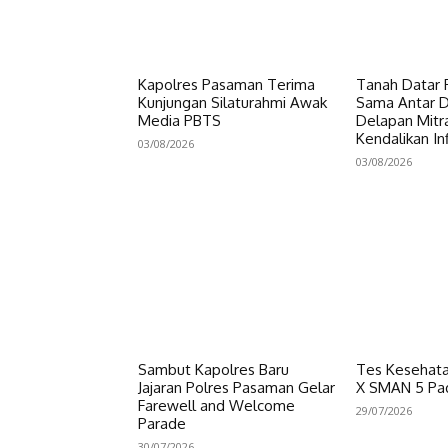
Kapolres Pasaman Terima
Tanah Datar P
Kunjungan Silaturahmi Awak
Sama Antar Da
Media PBTS
Delapan Mitr
Kendalikan Inf
03/08/2026
03/08/2026
Sambut Kapolres Baru
Tes Kesehata
Jajaran Polres Pasaman Gelar
X SMAN 5 Pa
Farewell and Welcome
29/07/2026
Parade
30/07/2026