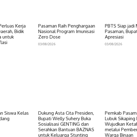
erluas Kerja
Pasaman Raih Penghargaan
PBTS Siap jadi
erah, Bidik
Nasional Program Imunisasi
Pasaman, Bupat
a untuk
Zero Dose
Apresiasi
lasi
03/08/2026
03/08/2026
n Siswa Kelas
Dukung Asta Cita Presiden,
Pemkab Pasama
dang
Bupati Welly Suhery Buka
Lubuk Sikaping 
Sosialisasi GENTING dan
Wujudkan Keta
Serahkan Bantuan BAZNAS
melalui Pembe
untuk Keluarga Stunting
Warga Binaan