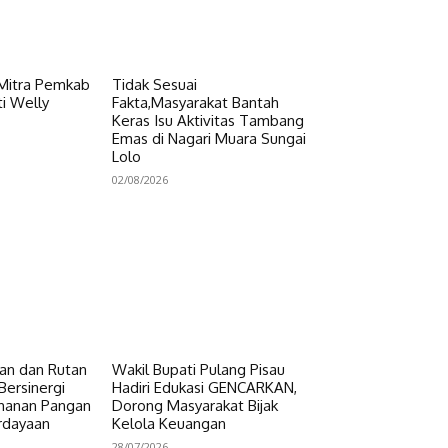
 Mitra Pemkab
Tidak Sesuai
i Welly
Fakta,Masyarakat Bantah
Keras Isu Aktivitas Tambang
Emas di Nagari Muara Sungai
Lolo
02/08/2026
n dan Rutan
Wakil Bupati Pulang Pisau
Bersinergi
Hadiri Edukasi GENCARKAN,
hanan Pangan
Dorong Masyarakat Bijak
rdayaan
Kelola Keuangan
28/07/2026