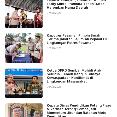
Lepas Kontingen Jamnas XII, Ahmad
Fadly Minta Pramuka Tanah Datar
Harumkan Nama Daerah
07/08/2026
Kapolres Pasaman Pimpin Serah
Terima Jabatan Sejumlah Pejabat Di
Lingkungan Polres Pasaman
07/08/2026
Ketua DPRD Sumbar Muhidi Ajak
Seluruh Elemen Bangun Budaya
Kewaspadaan Kantibmas di
Lingkungan Masyarakat
06/08/2026
Kepala Dinas Pendidikan Pulang Pisau
Nikarther Dorong: Lomba Jadi
Momentum Ukur dan Ratakan Mutu
Pendidikan