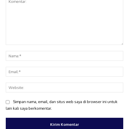
Komentar:
Na
Ema
Web
Simpan nama, email, dan situs web saya di browser ini untuk
lain kali saya berkomentar.