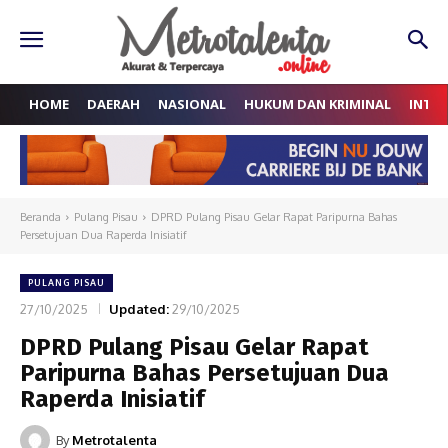
HOME
DAERAH
NASIONAL
HUKUM DAN KRIMINAL
INTE
Beranda
Pulang Pisau
DPRD Pulang Pisau Gelar Rapat Paripurna Bahas
Persetujuan Dua Raperda Inisiatif
PULANG PISAU
27/10/2025
Updated:
29/10/2025
DPRD Pulang Pisau Gelar Rapat
Paripurna Bahas Persetujuan Dua
Raperda Inisiatif
By
Metrotalenta