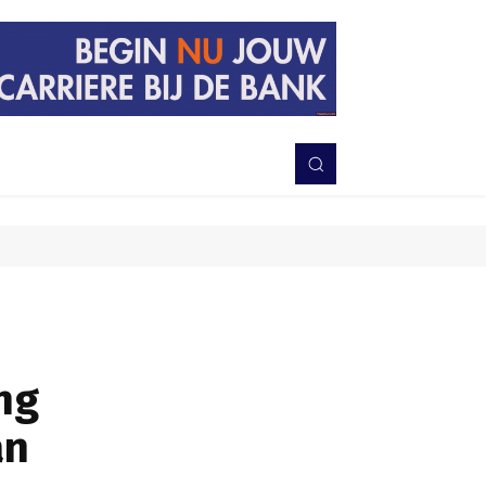
PERISTIWA
BERITA
DAERAH
TNI-POLRI
MORE
ng
an