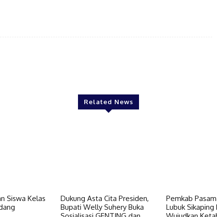
Twitter
Pinterest
WhatsApp
Related News
n Siswa Kelas
Dukung Asta Cita Presiden,
Pemkab Pasama
dang
Bupati Welly Suhery Buka
Lubuk Sikaping 
Sosialisasi GENTING dan
Wujudkan Keta