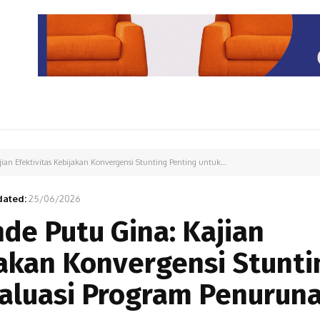
PARIWISATA
LIPUTAN KHUSUS
PARIWARA
OPINI
an Efektivitas Kebijakan Konvergensi Stunting Penting untuk...
ated:
25/06/2026
de Putu Gina: Kajian
jakan Konvergensi Stunti
valuasi Program Penurun