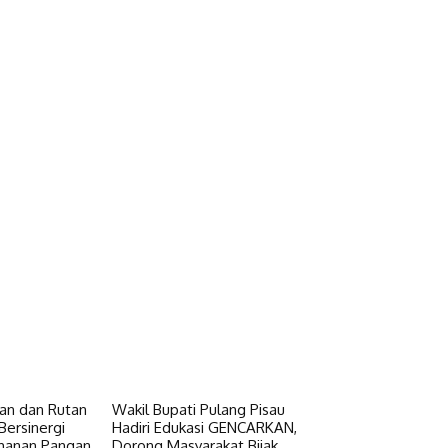
n dan Rutan
Wakil Bupati Pulang Pisau
Bersinergi
Hadiri Edukasi GENCARKAN,
hanan Pangan
Dorong Masyarakat Bijak