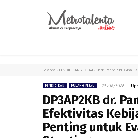
HOME
PARLEMEN
INTERNASIONAL
Beranda
PENDIDIKAN
DP3AP2KB dr. Pande Putu Gina: Kaji
25/06/2026
Upd
PENDIDIKAN
PULANG PISAU
DP3AP2KB dr. Pan
Efektivitas Kebi
Penting untuk E