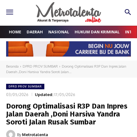
HOME
DAERAH
NASIONAL
HUKUM DAN KRIMINAL
INTE
Beranda
DPRD PROV SUMBAR
Dorong Optimalisasi R3P Dan Inpres Jalan
Daerah ,Doni Harsiva Yandra Soroti Jalan...
DPRD PROV SUMBAR
03/05/2026
Updated:
17/05/2026
Dorong Optimalisasi R3P Dan Inpres
Jalan Daerah ,Doni Harsiva Yandra
Soroti Jalan Rusak Sumbar
By
Metrotalenta