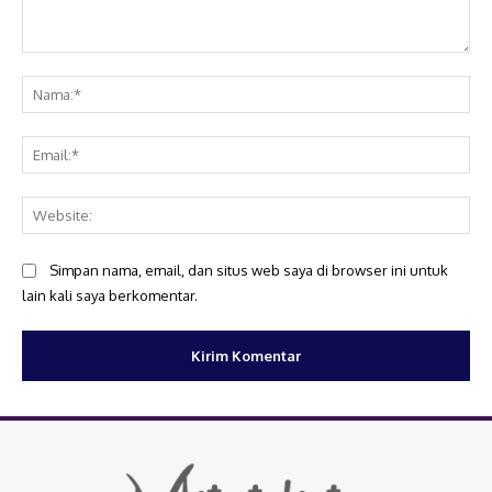
Komentar:
Na
Ema
Web
Simpan nama, email, dan situs web saya di browser ini untuk
lain kali saya berkomentar.