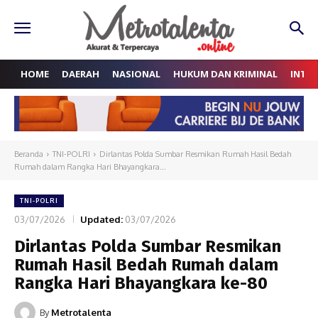
HOME
DAERAH
NASIONAL
HUKUM DAN KRIMINAL
INTE
Beranda
TNI-POLRI
Dirlantas Polda Sumbar Resmikan Rumah Hasil Bedah
Rumah dalam Rangka Hari Bhayangkara...
TNI-POLRI
03/07/2026
Updated:
03/07/2026
Dirlantas Polda Sumbar Resmikan
Rumah Hasil Bedah Rumah dalam
Rangka Hari Bhayangkara ke-80
By
Metrotalenta