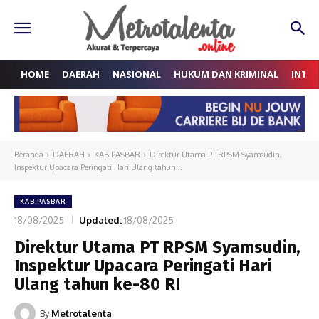
HOME
DAERAH
NASIONAL
HUKUM DAN KRIMINAL
INTE
Beranda
DAERAH
KAB.PASBAR
Direktur Utama PT RPSM Syamsudin,
Inspektur Upacara Peringati Hari Ulang tahun...
KAB.PASBAR
18/08/2025
Updated:
18/08/2025
Direktur Utama PT RPSM Syamsudin,
Inspektur Upacara Peringati Hari
Ulang tahun ke-80 RI
By
Metrotalenta