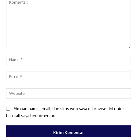
Komentar:
Na
Ema
Web
Simpan nama, email, dan situs web saya di browser ini untuk
lain kali saya berkomentar.