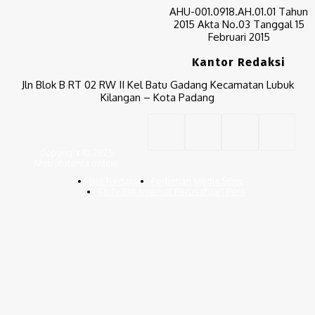
AHU-001.0918.AH.01.01 Tahun
Ketua DPRD Sumbar Muhidi Ajak
Seluruh Elemen Bangun Budaya
2015 Akta No.03 Tanggal 15
Kewaspadaan Kantibmas di
Februari 2015
Lingkungan Masyarakat
Kantor Redaksi
06/08/2026
Jln Blok B RT 02 RW II Kel Batu Gadang Kecamatan Lubuk
Kilangan – Kota Padang
Copyright © 2025
Metrotalenta.online
Box Redaksi
Pedoman Media Siber
Kode Etik Internal Perusahaan Pers