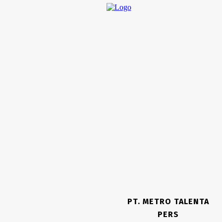
Wali Nagari Aia Manggih Gelar
Sosialisasi Pemberantasan Hama
bagi Petani
07/08/2026
TANAHDATAR
Lepas Kontingen Jamnas XII, Ahmad
Fadly Minta Pramuka Tanah Datar
Harumkan Nama Daerah
07/08/2026
KAB.PASAMAN
Kapolres Pasaman Pimpin Serah
Terima Jabatan Sejumlah Pejabat Di
Lingkungan Polres Pasaman
07/08/2026
PT. METRO TALENTA
DPRD PROV SUMBAR
PERS