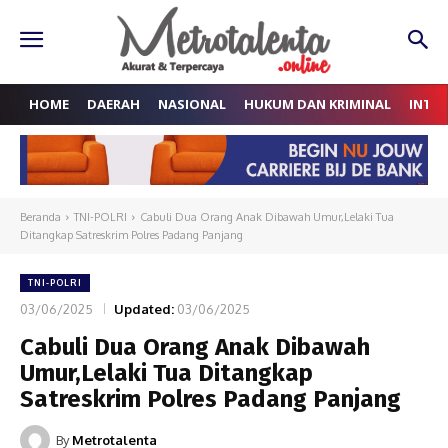
HOME
DAERAH
NASIONAL
HUKUM DAN KRIMINAL
INTE
Beranda
TNI-POLRI
Cabuli Dua Orang Anak Dibawah Umur,Lelaki Tua
Ditangkap Satreskrim Polres Padang Panjang
TNI-POLRI
03/06/2025
Updated:
03/06/2025
Cabuli Dua Orang Anak Dibawah
Umur,Lelaki Tua Ditangkap
Satreskrim Polres Padang Panjang
By
Metrotalenta