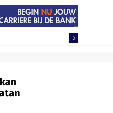
PERISTIWA
BERITA
DAERAH
TNI-POLRI
MORE
skan
atan