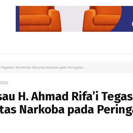
PARIWISATA
LIPUTAN KHUSUS
PARIWARA
OPINI
'i Tegaskan Komitmen Berantas Narkoba pada Peringatan...
2026
sau H. Ahmad Rifa’i Tega
as Narkoba pada Pering