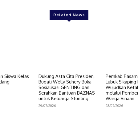
Related News
n Siswa Kelas
Dukung Asta Cita Presiden,
Pemkab Pasama
dang
Bupati Welly Suhery Buka
Lubuk Sikaping 
Sosialisasi GENTING dan
Wujudkan Keta
Serahkan Bantuan BAZNAS
melalui Pembe
untuk Keluarga Stunting
Warga Binaan
29/07/2026
28/07/2026