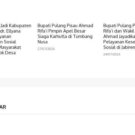
i Jadi Kabupaten
Bupati Pulang Pisau Ahmad
Bupati Pulang 
dr. Ellyana
Rifa’i Pimpin Apel Besar
Rifa’i dan Wakil
ayanan
Siaga Karhutla di Tumbang
Ahmad Jayadikar
n Sosial
Nusa
Pelayanan Kes
Masyarakat
Sosial di Jabire
27/07/2026
ok Desa
24/07/2026
AR