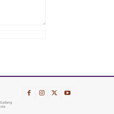
Website:
u Gadang
Kota