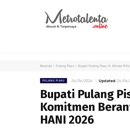
HOME
PARLEMEN
INTERNASIONAL
Beranda
Pulang Pisau
Bupati Pulang Pisau H. Ahmad Rifa
26/06/2026
Updated:
26/06/
PULANG PISAU
Bupati Pulang Pi
Komitmen Berant
HANI 2026