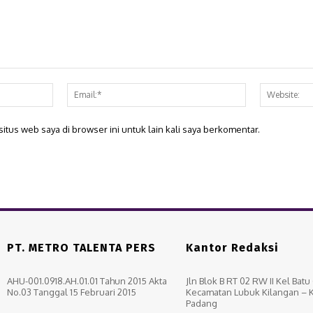
Nama:*
Email:*
itus web saya di browser ini untuk lain kali saya berkomentar.
PT. METRO TALENTA PERS
Kantor Redaksi
AHU-001.0918.AH.01.01 Tahun 2015 Akta
Jln Blok B RT 02 RW II Kel Bat
No.03 Tanggal 15 Februari 2015
Kecamatan Lubuk Kilangan – 
Padang