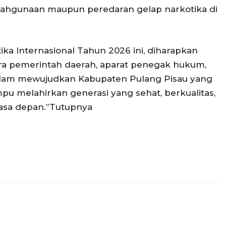
lahgunaan maupun peredaran gelap narkotika di
tika Internasional Tahun 2026 ini, diharapkan
ra pemerintah daerah, aparat penegak hukum,
dalam mewujudkan Kabupaten Pulang Pisau yang
pu melahirkan generasi yang sehat, berkualitas,
asa depan.”Tutupnya
Twitter
Pinterest
WhatsApp