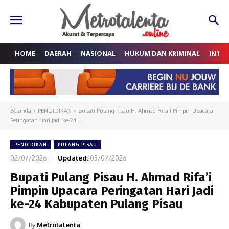
HOME
DAERAH
NASIONAL
HUKUM DAN KRIMINAL
INTE
Beranda
PENDIDIKAN
Bupati Pulang Pisau H. Ahmad Rifa'i Pimpin Upacara
Peringatan Hari Jadi ke-24...
PENDIDIKAN
PULANG PISAU
02/07/2026
Updated:
03/07/2026
Bupati Pulang Pisau H. Ahmad Rifa’i
Pimpin Upacara Peringatan Hari Jadi
ke-24 Kabupaten Pulang Pisau
By
Metrotalenta