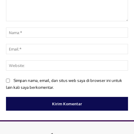
Komentar:
Na
Ema
Web
Simpan nama, email, dan situs web saya di browser ini untuk
lain kali saya berkomentar.