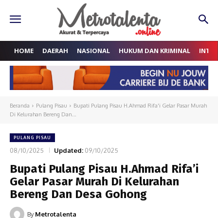
HOME
DAERAH
NASIONAL
HUKUM DAN KRIMINAL
INTE
Beranda
Pulang Pisau
Bupati Pulang Pisau H.Ahmad Rifa'i Gelar Pasar Murah
Di Kelurahan Bereng Dan...
PULANG PISAU
08/10/2025
Updated:
09/10/2025
Bupati Pulang Pisau H.Ahmad Rifa’i
Gelar Pasar Murah Di Kelurahan
Bereng Dan Desa Gohong
By
Metrotalenta