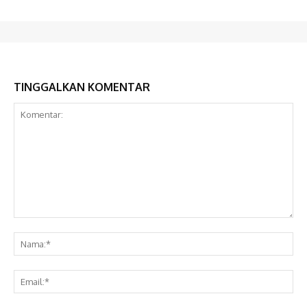
TINGGALKAN KOMENTAR
Komentar:
Na
Ema