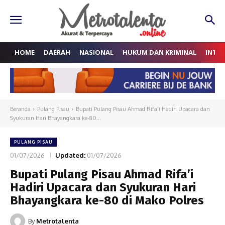
HOME
DAERAH
NASIONAL
HUKUM DAN KRIMINAL
INTE
Beranda
Pulang Pisau
Bupati Pulang Pisau Ahmad Rifa'i Hadiri Upacara dan
Syukuran Hari Bhayangkara ke-80...
PULANG PISAU
01/07/2026
Updated:
01/07/2026
Bupati Pulang Pisau Ahmad Rifa’i
Hadiri Upacara dan Syukuran Hari
Bhayangkara ke-80 di Mako Polres
By
Metrotalenta