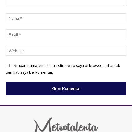
Komentar:
Na
Ema
Web
Simpan nama, email, dan situs web saya di browser ini untuk
lain kali saya berkomentar.