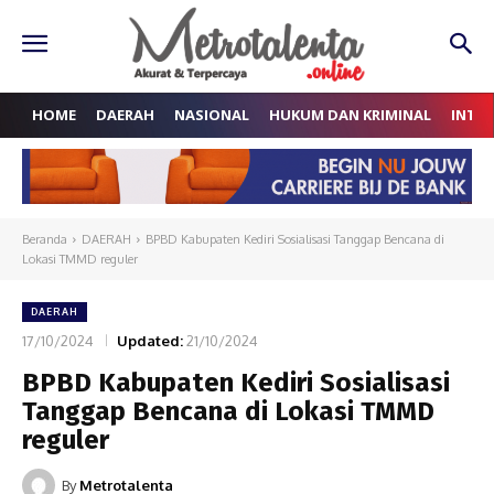
HOME
DAERAH
NASIONAL
HUKUM DAN KRIMINAL
INTE
Beranda
DAERAH
BPBD Kabupaten Kediri Sosialisasi Tanggap Bencana di
Lokasi TMMD reguler
DAERAH
17/10/2024
Updated:
21/10/2024
BPBD Kabupaten Kediri Sosialisasi
Tanggap Bencana di Lokasi TMMD
reguler
By
Metrotalenta