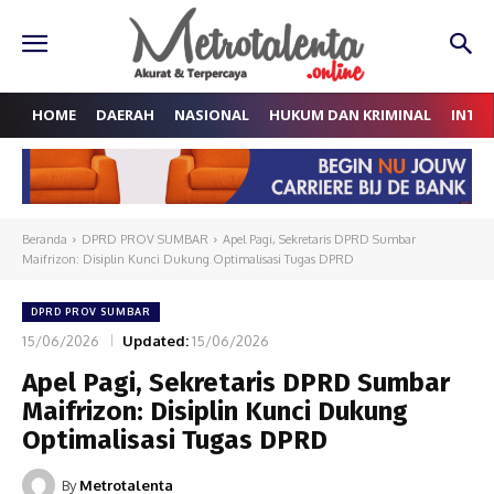
HOME
DAERAH
NASIONAL
HUKUM DAN KRIMINAL
INTE
Beranda
DPRD PROV SUMBAR
Apel Pagi, Sekretaris DPRD Sumbar
Maifrizon: Disiplin Kunci Dukung Optimalisasi Tugas DPRD
DPRD PROV SUMBAR
15/06/2026
Updated:
15/06/2026
Apel Pagi, Sekretaris DPRD Sumbar
Maifrizon: Disiplin Kunci Dukung
Optimalisasi Tugas DPRD
By
Metrotalenta