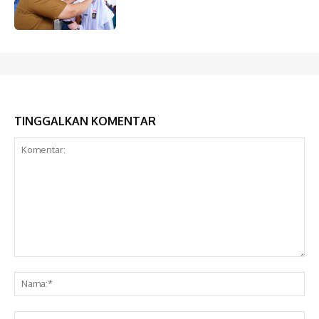
TINGGALKAN KOMENTAR
Komentar:
Na
Ema