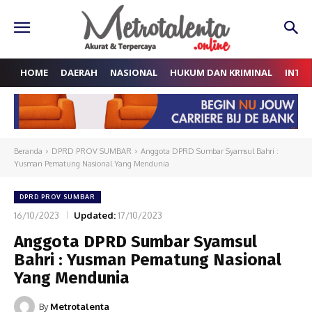
HOME
DAERAH
NASIONAL
HUKUM DAN KRIMINAL
INTE
Beranda
DPRD PROV SUMBAR
Anggota DPRD Sumbar Syamsul Bahri :
Yusman Pematung Nasional Yang Mendunia
DPRD PROV SUMBAR
16/10/2023
Updated:
17/10/2023
Anggota DPRD Sumbar Syamsul
Bahri : Yusman Pematung Nasional
Yang Mendunia
By
Metrotalenta