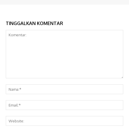
TINGGALKAN KOMENTAR
Komentar:
Na
Ema
Web