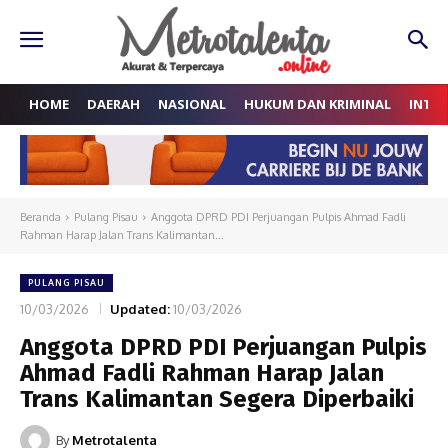
HOME
DAERAH
NASIONAL
HUKUM DAN KRIMINAL
INTE
Beranda
Pulang Pisau
Anggota DPRD PDI Perjuangan Pulpis Ahmad Fadli
Rahman Harap Jalan Trans Kalimantan...
PULANG PISAU
10/03/2026
Updated:
10/03/2026
Anggota DPRD PDI Perjuangan Pulpis
Ahmad Fadli Rahman Harap Jalan
Trans Kalimantan Segera Diperbaiki
By
Metrotalenta