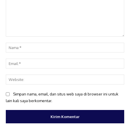
Komentar:
Na
Ema
Web
Simpan nama, email, dan situs web saya di browser ini untuk
lain kali saya berkomentar.