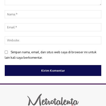
Komentar:
Na
Ema
Web
Simpan nama, email, dan situs web saya di browser ini untuk
lain kali saya berkomentar.