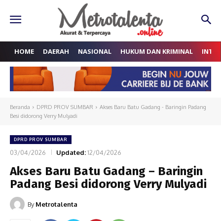
HOME
DAERAH
NASIONAL
HUKUM DAN KRIMINAL
INTE
Beranda
DPRD PROV SUMBAR
Akses Baru Batu Gadang - Baringin Padang
Besi didorong Verry Mulyadi
DPRD PROV SUMBAR
03/04/2026
Updated:
12/04/2026
Akses Baru Batu Gadang – Baringin
Padang Besi didorong Verry Mulyadi
By
Metrotalenta