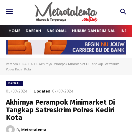
HOME
DAERAH
NASIONAL
HUKUM DAN KRIMINAL
INTE
Beranda
DAERAH
Akhirnya Perampok Minimarket Di Tangkap Satreskrim
Polres Kediri Kota
DAERAH
05/09/2024
Updated:
07/09/2024
Akhirnya Perampok Minimarket Di
Tangkap Satreskrim Polres Kediri
Kota
By
Metrotalenta